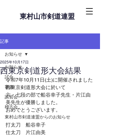
東村山市剣道連盟
記事
お知らせ
2025年10月17日
お知らせ
西東京剣道形大会結果
試合
令和7年10月11日(土)に開催されました
審査
西東京剣道形大会に於いて
六・七段の部で船谷幸子先生・片江由
講習会
美先生が優勝しました。
稽古会
おめでとうございます。
東村山市剣道連盟からのお知らせ
打太刀　船谷幸子
仕太刀　片江由美