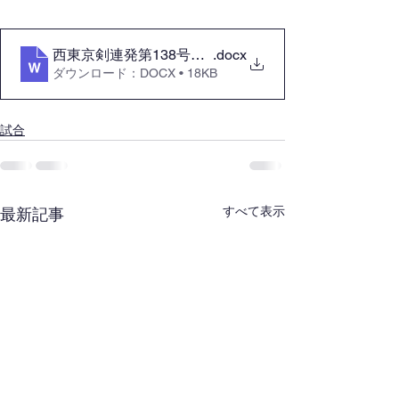
.docx
西東京剣連発第138号R7.10.14 令和7年
ダウンロード：DOCX • 18KB
試合
すべて表示
最新記事