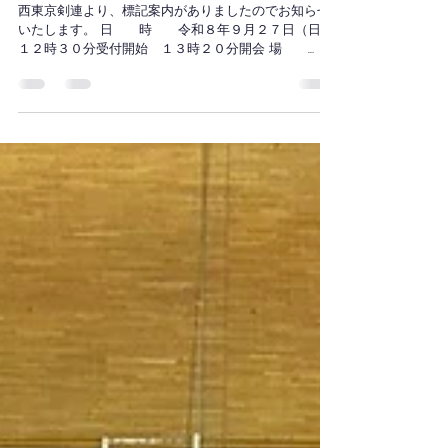
西東京合同稽古会（９月・
町田）開催通知
西東京剣連より、標記案内がありましたのでお知らせ
いたします。 日 時 令和８年９月２７日（日）
１２時３０分受付開始 １３時２０分開会 場
所 サン旭町田体育館 1F メインアリーナ
所在地 町田市旭町3-20-60 (電話０
４２－７２０－０６１１)