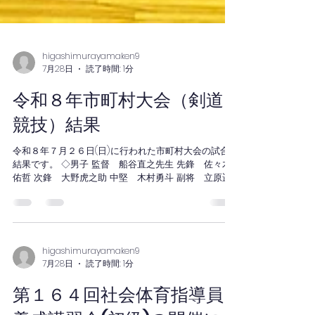
higashimurayamaken9
7月28日
読了時間: 1分
令和８年市町村大会（剣道
競技）結果
令和８年７月２６日(日)に行われた市町村大会の試合
結果です。 ◇男子 監督 船谷直之先生 先鋒 佐々木
佑哲 次鋒 大野虎之助 中堅 木村勇斗 副将 立原遥
希 大将 中﨑駿太郎 ◇女子 監督 船谷幸子先生 先
鋒 下鍛冶晴名 中堅 星野咲希 大将 片江由美 ◆結