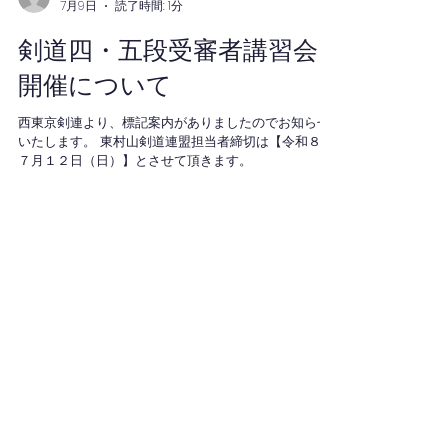
道選手権大会結果
2026年7月12日(日)に開催されました、第26回西東京女
子剣道選手権大会において 船谷愛華選手が準優勝しま
した。 おめでとうございます。 この結果により、9月
12日(土)に開催される東京都女子剣道選手権大会への出
場が決定しました。 なお、同日に開催された、第30回
西東京剣道選手権大会において 下鍜治仁貴選手が大会
会長推薦により9月5日(土)に開催される東京都剣道選
手権大会への出場が決定しております。 応援よろしく
higashimurayamaken9
お願い致します。
7月9日
読了時間: 1分
剣道四・五段受審者講習会
開催について
西東京剣連より、標記案内がありましたのでお知らせ
いたします。 東村山剣道連盟担当者締切は【令和８年
７月１２日（日）】とさせて頂きます。