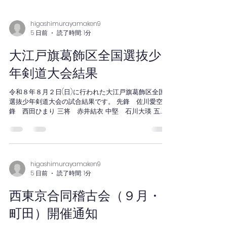
higashimurayamaken9
5 日前
読了時間: 1分
大江戸旗葛飾区全国選抜少
年剣道大会結果
令和８年８月２日(日)に行われた大江戸旗葛飾区全国
選抜少年剣道大会の試合結果です。 先鋒 佐川愛空 次
鋒 西田ひまり 三将 赤井結衣 中堅 石川大瑛 五
将 酒井優菜 副将 齋藤永太 大将 大津健 ◆結果 １
回戦 対龍士館（茨城） １－１ 代表戦〇 ２回戦
対東松館 １－５ ✕ 選手の皆さんお疲れさま
でした！
higashimurayamaken9
5 日前
読了時間: 1分