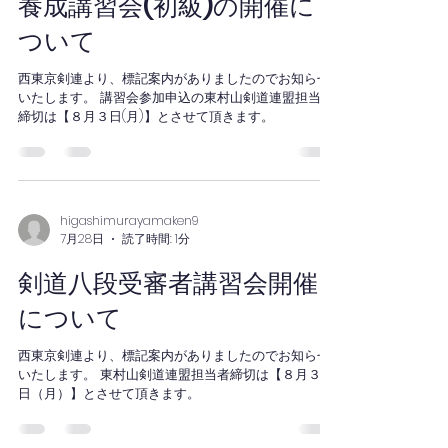
果 【男子】 １回戦 対武蔵野市 ２－１ 〇 ２
回戦 対あきる野市 ０－２ ✕ 【女子】 ５位入賞
１回戦 対町田市 ２－１ 〇 ２回戦 対多摩
higashimurayamaken9
市 １－２ ✕ 選手の皆さんお疲れさまでした！
7月28日
読了時間: 1分
第１６４回社会体育指導員
養成講習会(初級)の開催に
ついて
西東京剣連より、標記案内がありましたのでお知らせ
いたします。 講習会参加申込の東村山剣道連盟担当者
締切は【８月３日(月)】とさせて頂きます。
higashimurayamaken9
7月28日
読了時間: 1分
剣道八段受審者講習会開催