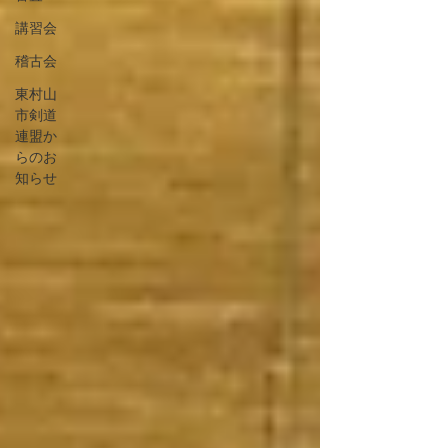
講習会
稽古会
東村山
市剣道
連盟か
らのお
知らせ