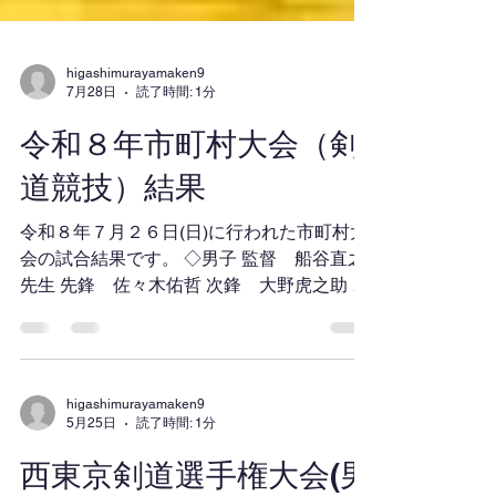
higashimurayamaken9
7月28日
読了時間: 1分
令和８年市町村大会（剣
道競技）結果
令和８年７月２６日(日)に行われた市町村大
会の試合結果です。 ◇男子 監督 船谷直之
先生 先鋒 佐々木佑哲 次鋒 大野虎之助 中
堅 木村勇斗 副将 立原遥希 大将 中﨑駿
太郎 ◇女子 監督 船谷幸子先生 先鋒 下鍛
冶晴名 中堅 星野咲希 大将 片江由美 ◆結
果 【男子】 １回戦 対武蔵野市 ２－
higashimurayamaken9