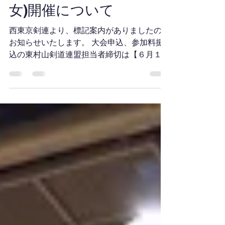
１ 〇 ２回戦 対あきる野市 ０－２ ✕
5月25日
読了時間: 1分
【女子】 ５位入賞 １回戦 対町田
西東京剣道選手権大会(男
市 ２－１ 〇 ２回戦 対多摩
市 １－２ ✕ 選手の皆さんお疲れさ
女)開催について
までした！
西東京剣連より、標記案内がありましたので
お知らせいたします。 大会申込、参加料振
込の東村山剣道連盟担当者締切は【６月１１
日(木)】とさせて頂きます。