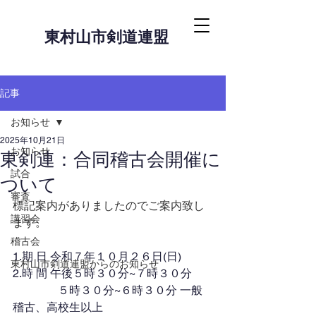
東村山市剣道連盟
記事
お知らせ
2025年10月21日
お知らせ
東剣連：合同稽古会開催に
試合
ついて
審査
標記案内がありましたのでご案内致し
講習会
ます。
稽古会
1.期 日 令和７年１０月２６日(日)
東村山市剣道連盟からのお知らせ
2.時 間 午後５時３０分~７時３０分
　　　　５時３０分~６時３０分 一般
稽古、高校生以上