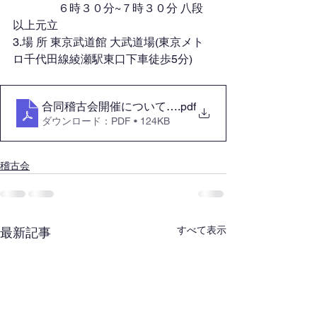
　　　　６時３０分~７時３０分 八段
以上元立
3.場 所 東京武道館 大武道場(東京メト
ロ千代田線綾瀬駅東口下車徒歩5分)
合同稽古会開催について2025.10.26
.pdf
ダウンロード：PDF • 124KB
稽古会
すべて表示
最新記事