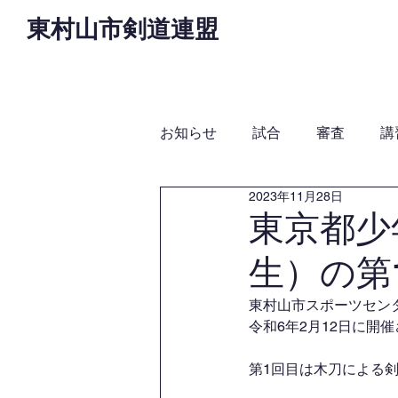
東村山市剣道連盟
Home
お知らせ
役
お知らせ
試合
審査
講
2023年11月28日
東京都少
生）の第
東村山市スポーツセン
令和6年2月12日に
第1回目は木刀による