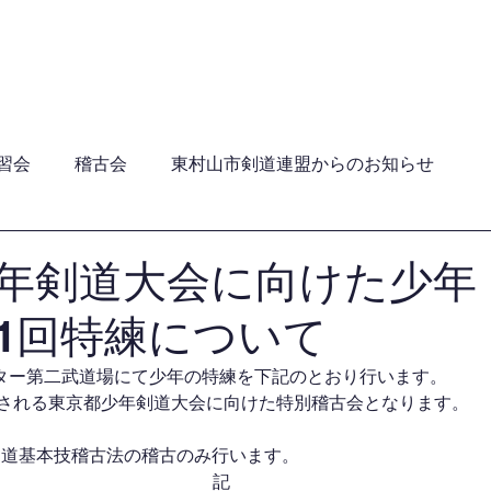
員・年間行事日程・ガイドライン
加盟団体
関連団
習会
稽古会
東村山市剣道連盟からのお知らせ
年剣道大会に向けた少年
1回特練について
ター第二武道場にて少年の特練を下記のとおり行います。
開催される東京都少年剣道大会に向けた特別稽古会となります。
剣道基本技稽古法の稽古のみ行います。　　　
記