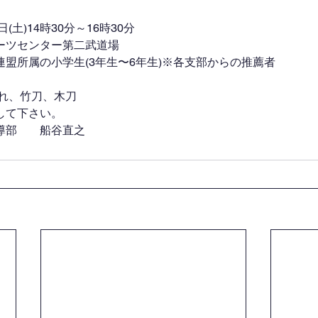
(土)14時30分～16時30分
ーツセンター第二武道場
盟所属の小学生(3年生〜6年生)※各支部からの推薦者
垂れ、竹刀、木刀
して下さい。
導部　　船谷直之