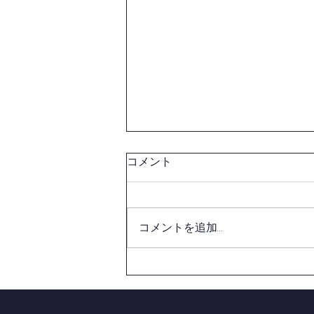
女子剣道稽古会の開催につい
コメント
て
西東京剣連より、標記案内があり
ましたのでお知らせいたします。
コメントを追加…
東村山剣道連盟担当者締切は【８
月３１日（月）】とさせて頂きま
す。