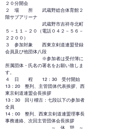
２０分開会
２　場　　所　　武蔵野総合体育館２
階サブアリーナ
　　　　　　　　武蔵野市吉祥寺北町
５－１１－２０（電話０４２－５６－
２２００）
３　参加対象　　西東京剣道連盟登録
会員及び他団体八段
　　　　　　　　※参加者は受付簿に
所属団体・氏名の署名をお願い致しま
す。
４　日　　程　　12：30　受付開始
13：20　整列、主管団体代表挨拶、西
東京剣道連盟会長挨拶
13：30　回り稽古：七段以下の参加者
全員
14：00　整列、西東京剣道連盟理事長
事務連絡、次回主管団体会長挨拶
　　　　　　　　　　～　休　憩　～