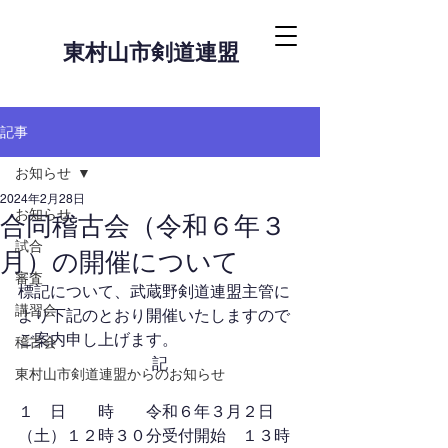
東村山市剣道連盟
記事
お知らせ
2024年2月28日
お知らせ
合同稽古会（令和６年３
試合
月）の開催について
審査
標記について、武蔵野剣道連盟主管に
講習会
より下記のとおり開催いたしますので
ご案内申し上げます。
稽古会
記
東村山市剣道連盟からのお知らせ
１　日　　時　　令和６年３月２日
（土）１２時３０分受付開始　１３時