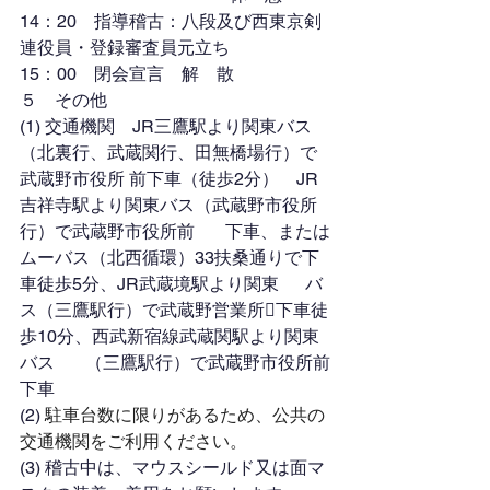
14：20　指導稽古：八段及び西東京剣
連役員・登録審査員元立ち
15：00　閉会宣言　解　散
５　その他
(1) 交通機関　JR三鷹駅より関東バス
（北裏行、武蔵関行、田無橋場行）で
武蔵野市役所 前下車（徒歩2分）　JR
吉祥寺駅より関東バス（武蔵野市役所
行）で武蔵野市役所前       下車、または
ムーバス（北西循環）33扶桑通りで下
車徒歩5分、JR武蔵境駅より関東      バ
ス（三鷹駅行）で武蔵野営業所下車徒
歩10分、西武新宿線武蔵関駅より関東
バス       （三鷹駅行）で武蔵野市役所前
下車
(2) 
駐車台数に限りがあるため、公共の
交通機関をご利用ください。
(3) 稽古中は、マウスシールド又は面マ