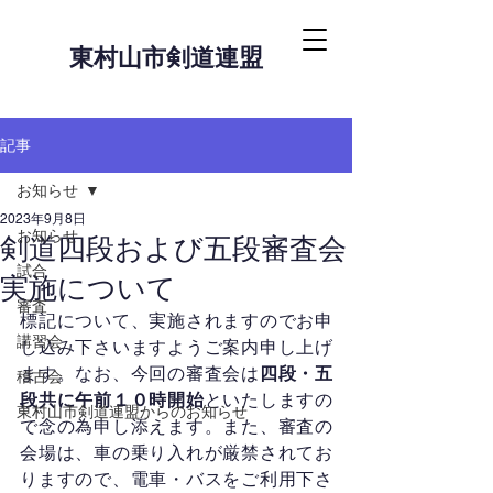
東村山市剣道連盟
記事
お知らせ
2023年9月8日
お知らせ
剣道四段および五段審査会
試合
実施について
審査
標記について、実施されますのでお申
講習会
し込み下さいますようご案内申し上げ
ます。なお、今回の審査会は
四段・五
稽古会
段共に午前１０時開始
といたしますの
東村山市剣道連盟からのお知らせ
で念の為申し添えます。また、審査の
会場は、車の乗り入れが厳禁されてお
りますので、電車・バスをご利用下さ