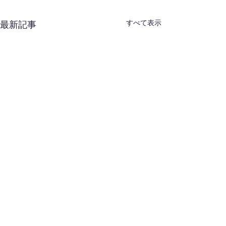
すべて表示
最新記事
剣道六・七・八段審査会
令和８年度（前
見学希望者の事前登録方
以下審査会開催
法