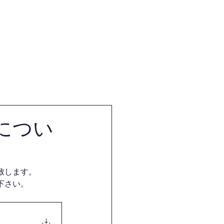
体
試合・審査・講習会情報
につい
致します。
下さい。