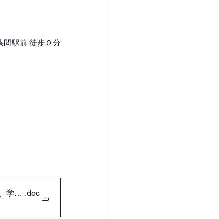
間駅前 徒歩０分
領、学科」
.doc