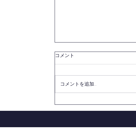
剣道六・七・八段審査会の開
コメント
催について
標記案内がありましたので書類を
添付致します。 ※要項にも記載
コメントを追加…
されておりますように高齢の方よ
り受審していただくことになって
おりますので、受付時間・年齢を
ご確認のうえ間違いのないようご
参加ください。 受審申込、受審
料振込の東村山剣道連盟担当者締
切は【６月９日(火)】とさせて頂