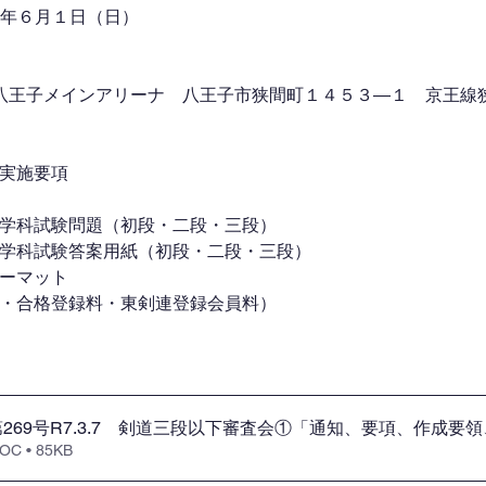
７年６月１日（日）
八王子メインアリーナ　八王子市狭間町１４５３―１　京王線狭
会実施要項
査会学科試験問題（初段・二段・三段）
査会学科試験答案用紙（初段・二段・三段）
ォーマット
査料・合格登録料・東剣連登録会員料）
269号R7.3.7 剣道三段以下審査会①「通知、要項、作成要
 • 85KB