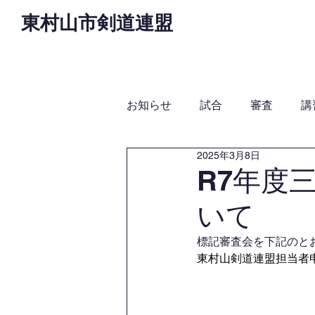
東村山市剣道連盟
Home
お知らせ
役
お知らせ
試合
審査
講
2025年3月8日
R7年度
いて
標記審査会を下記のと
東村山剣道連盟担当者申