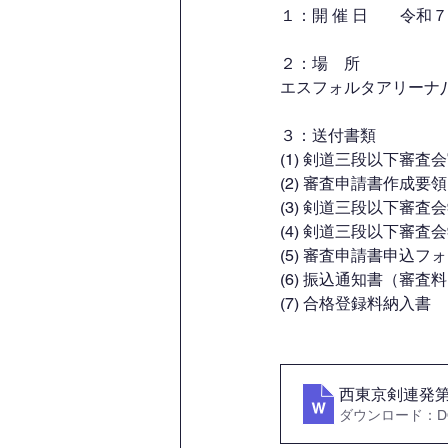
１：開 催 日　　令和
２：場　所	
エスフォルタアリーナ
３：送付書類
(1) 剣道三段以下審査
(2) 審査申請書作成要領
(3) 剣道三段以下審
(4) 剣道三段以下審
(5) 審査申請書申込フ
(6) 振込通知書（審
(7) 合格登録料納入書
西東京剣連発第
ダウンロード：DOC