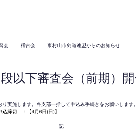
員・年間行事日程・ガイドライン
加盟団体
関連団
習会
稽古会
東村山市剣道連盟からのお知らせ
三段以下審査会（前期）
おり実施します。各支部一括して申込み手続きをお願いします
込締切　：【4月6日(日)】
記