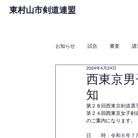
東村山市剣道連盟
Home
お知らせ
役
お知らせ
試合
審査
講
2024年4月24日
西東京男
知
第
２８
回西東京剣道選
第
２４回西東京女子剣道
のご案内になります。
日　　時：令和６年７