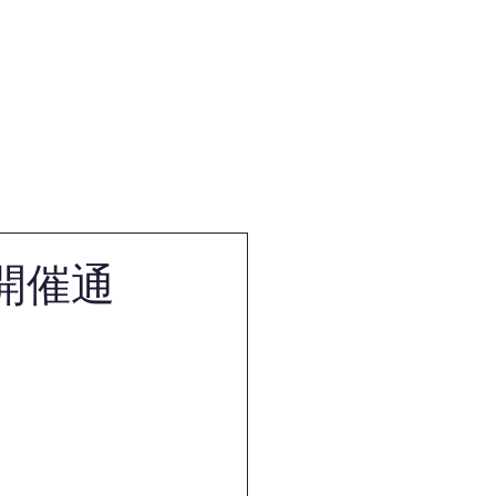
体
試合・審査・講習会情報
開催通