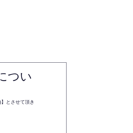
体
試合・審査・講習会情報
につい
)】とさせて頂き