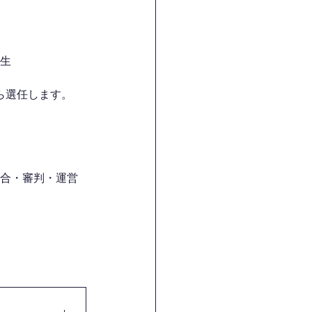
先生
ら選任します。
試合・審判・運営