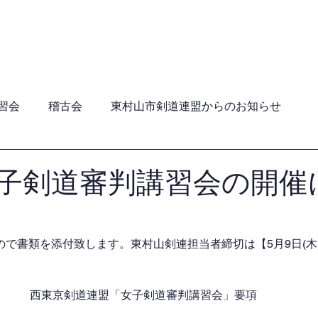
員・年間行事日程・ガイドライン
加盟団体
関連団
習会
稽古会
東村山市剣道連盟からのお知らせ
子剣道審判講習会の開催
で書類を添付致します。東村山剣連担当者締切は【5月9日(木
西東京剣道連盟「女子剣道審判講習会」要項