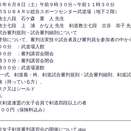
６年６月８日（土）午前９時３０分～午前１１時３０分
市ＳＵＢＡＲＵ総合スポーツセンター武道場（地下２階）
教士八段　石ケ森　重　人 先生
教士七段　上　浦　かなえ 先生　剣道教士七段　古谷　崇子 
試合審判規則・試合審判細則について
要領について、審判法実技※試合者及び審判員を参加者の中か
００分　：武道場入館
３０分　：審判講習会開会
時３０分：審判講習会閉会
時００分：武道場退館
道具一式、剣道着・袴、剣道試合審判規則・試合審判細則、剣道
旗（持っている方）、
スク又はシールド
人
京剣道連盟の女子会員で剣道四段以上の者
，６００円（保険料込み）
04.08 西東京女子剣道審判講習会の開催について
.doc