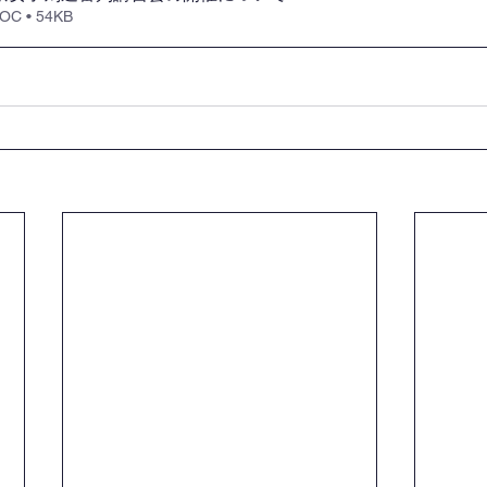
 • 54KB