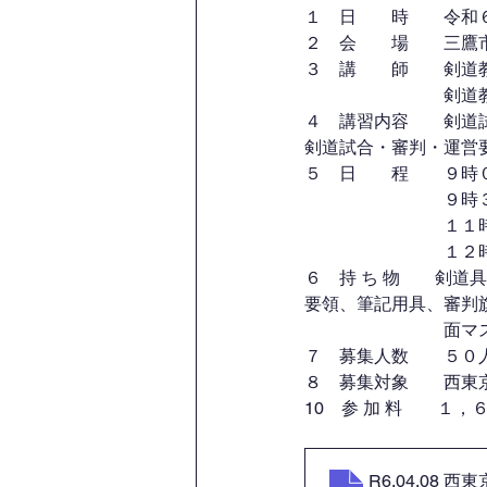
１　日　　時　　令和
２　会　　場　　三鷹
３　講　　師　　剣道
　　　　　　　　剣道
４　講習内容　　剣道
剣道試合・審判・運営
５　日　　程　　９時
　　　　　　　　９時
　　　　　　　　１１
　　　　　　　　１２
６　持 ち 物　　剣
要領、筆記用具、審判
　　　　　　　　面マ
７　募集人数　　５０
８　募集対象　　西東
10　参 加 料　　１
R6.