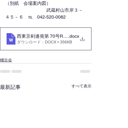
（別紙　会場案内図）
　　　　　　　　　武蔵村山市岸３－
４５－６　℡　042-520-0082
西東京剣連発第 70号R8.06.22 合同稽古会（８月
.docx
ダウンロード：DOCX • 356KB
稽古会
すべて表示
最新記事