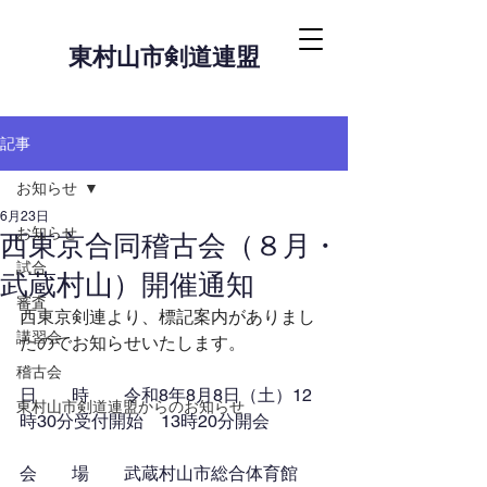
東村山市剣道連盟
記事
お知らせ
6月23日
お知らせ
西東京合同稽古会（８月・
試合
武蔵村山）開催通知
審査
西東京剣連より、標記案内がありまし
講習会
たのでお知らせいたします。
稽古会
日　　時　　令和8年8月8日（土）12
東村山市剣道連盟からのお知らせ
時30分受付開始　13時20分開会
会　　場　　武蔵村山市総合体育館