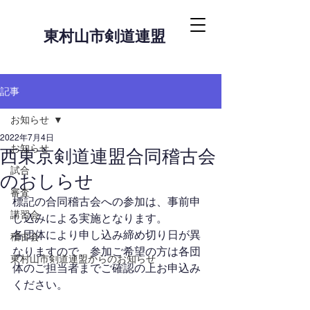
東村山市剣道連盟
記事
お知らせ
2022年7月4日
お知らせ
西東京剣道連盟合同稽古会
試合
のおしらせ
審査
標記の合同稽古会への参加は、事前申
講習会
し込みによる実施となります。
各団体により申し込み締め切り日が異
稽古会
なりますので、参加ご希望の方は各団
東村山市剣道連盟からのお知らせ
体のご担当者までご確認の上お申込み
ください。