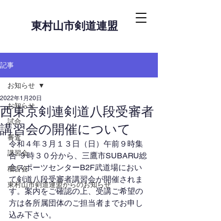
東村山市剣道連盟
記事
お知らせ
2022年1月20日
お知らせ
西東京剣連剣道八段受審者
試合
講習会の開催について
審査
令和４年３月１３日（日）午前９時集
講習会
合 ９時３０分から、三鷹市SUBARU総
合スポーツセンターB2F武道場におい
稽古会
て剣道八段受審者講習会が開催されま
東村山市剣道連盟からのお知らせ
す。案内をご確認の上、受講ご希望の
方は各所属団体のご担当者までお申し
込み下さい。