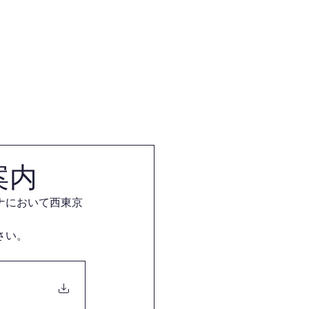
体
試合・審査・講習会情報
案内
ナにおいて西東京
さい。