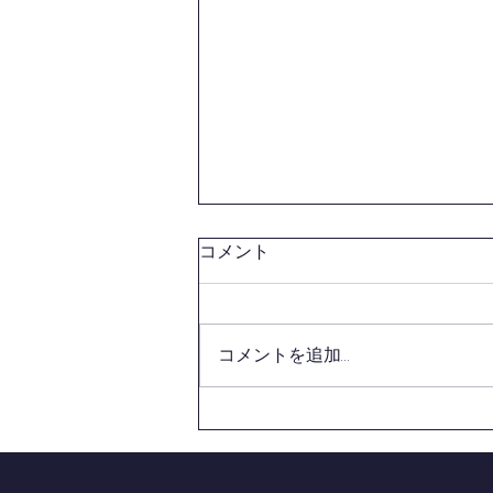
第１６４回社会体育指導員養
コメント
成講習会(初級)の開催につい
て
西東京剣連より、標記案内があり
ましたのでお知らせいたします。
コメントを追加…
講習会参加申込の東村山剣道連盟
担当者締切は【８月３日(月)】と
させて頂きます。