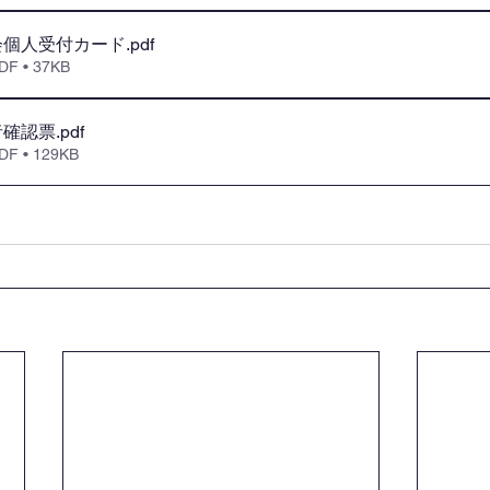
会個人受付カード
.pdf
 • 37KB
者確認票
.pdf
 • 129KB