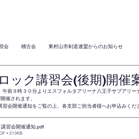
員・年間行事日程・ガイドライン
加盟団体
関連団
習会
稽古会
東村山市剣道連盟からのお知らせ
ロック講習会(後期)開催
）午前９時３０分よりエスフォルタアリーナ八王子サブアリー
が開催されます。
講習会開催通知をご覧の上、各支部ご担当者様へお申込みくだ
ク講習会開催通知
.pdf
 • 213KB