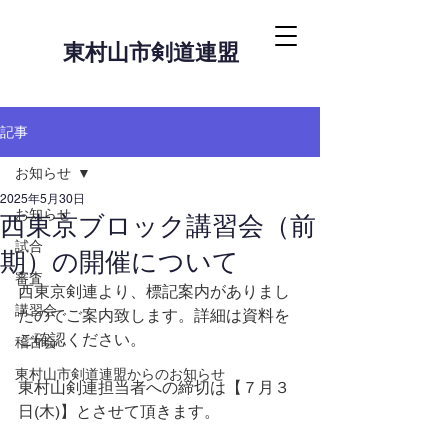
東村山市剣道連盟
記事
お知らせ
2025年5月30日
お知らせ
西東京ブロック講習会（前
試合
期）の開催について
審査
西東京剣連より、標記案内がありまし
講習会
たのでご案内致します。詳細は資料を
ご確認ください。
稽古会
東村山市剣道連盟からのお知らせ
東村山剣連担当者への締切は【７月３
日(木)】とさせて頂きます。