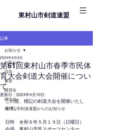
東村山市剣道連盟
記事
お知らせ
2024年4月4日
お知らせ
第61回東村山市春季市民体
試合
育大会剣道大会開催につい
審査
て
講習会
更新日：
2024年4月10日
稽古会
この度、標記の剣道大会を開催いたし
ます。
東村山市剣道連盟からのお知らせ
日時　令和６年５月１９日（日曜日）
会場　東村山市民スポーツセンター