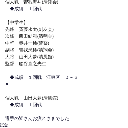
個人戦　曽我海斗(清翔会)
　◆成績　
１回戦
【中学生】
先鋒　斉藤永太(剣友会)
次鋒　西田結剛(清翔会)
中堅　赤井一稀(警察)
副将　曽我洸稀(清翔会)
大将　山田大夢(清風館)
監督　船谷直之先生
　◆成績　
１回戦　江東区　０－３　
✕
個人戦　山田大夢(清風館)
◆成績　
１回戦
選手の皆さんお疲れさまでした
試合