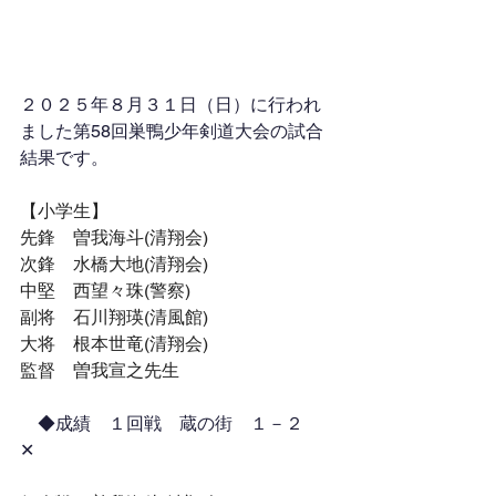
２０２５年８月３１日（日）に行われ
ました
第58回巣鴨少年剣道大会
の試合
結果です。
【小学生】
先鋒　曽我海斗(清翔会)
次鋒　水橋大地(清翔会)
中堅　西望々珠(警察)
副将　石川翔瑛(清風館)
大将　根本世竜(清翔会)
監督　曽我宣之先生
　◆成績　
１回戦　蔵の街　１－２　
✕　