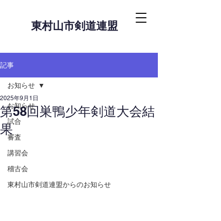
東村山市剣道連盟
記事
お知らせ
2025年9月1日
お知らせ
第58回巣鴨少年剣道大会結
試合
果
審査
講習会
稽古会
東村山市剣道連盟からのお知らせ