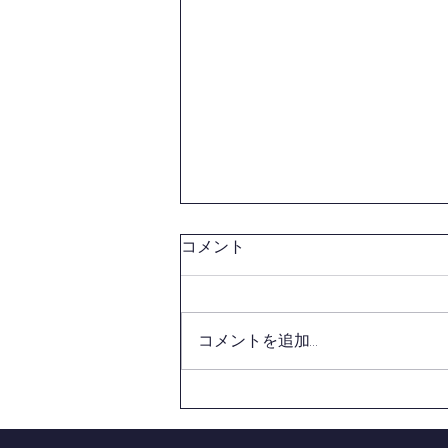
コメント
コメントを追加…
令和８年市町村大会（剣道競
技）結果