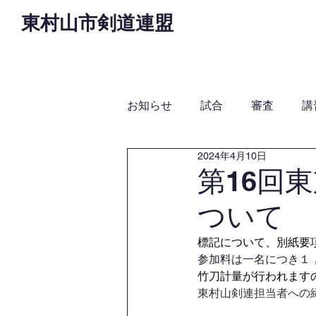
東村山市剣道連盟
Home
お知らせ
役
お知らせ
試合
審査
講
2024年4月10日
第16回
ついて
標記について、別紙要
参加料は一名につき１
竹刀計量が行われます
東村山剣連担当者への締