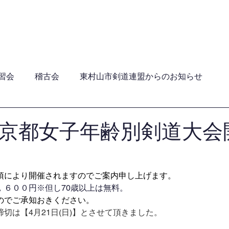
員・年間行事日程・ガイドライン
加盟団体
関連団
習会
稽古会
東村山市剣道連盟からのお知らせ
東京都女子年齢別剣道大会
項により開催されますのでご案内申し上げます。
，６００円※但し70歳以上は無料。
のでご承知おきください。
切は【4月21日(日)】とさせて頂きました。