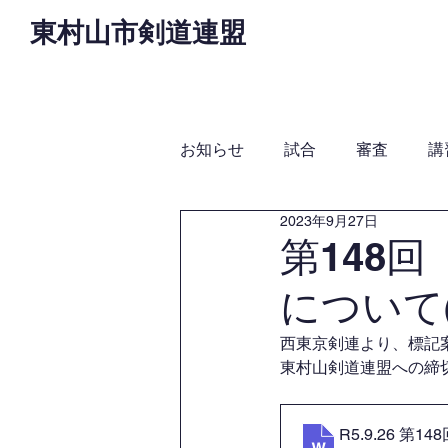
東村山市剣道連盟
Home
お知らせ
役
お知らせ
試合
審査
講
2023年9月27日
第148
について
西東京剣連より、標記
東村山剣道連盟への締切
R5.9.26 