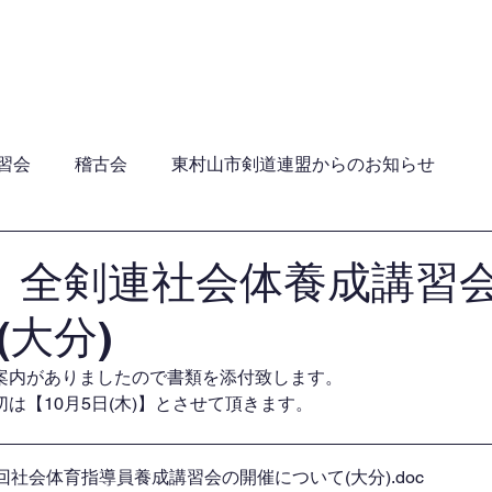
員・年間行事日程・ガイドライン
加盟団体
関連団
習会
稽古会
東村山市剣道連盟からのお知らせ
回 全剣連社会体養成講習
(大分)
案内がありましたので書類を添付致します。
は【10月5日(木)】とさせて頂きます。
第148回社会体育指導員養成講習会の開催について(大分)
.doc