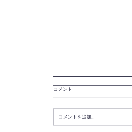
第１６４回社会体育指導員養
コメント
成講習会(初級)の開催につい
て
西東京剣連より、標記案内があり
ましたのでお知らせいたします。
コメントを追加…
講習会参加申込の東村山剣道連盟
担当者締切は【８月３日(月)】と