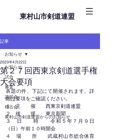
東村山市剣道連盟
記事
お知らせ
2023年4月22日
お知らせ
第２７回西東京剣道選手権
試合
大会要項
審査
表題の件、下記にて開催されます。詳
講習会
細は要項をご確認ください。
１　主　　催　　西東京剣道連盟
稽古会
２　後　　援　　東京新聞
東村山市剣道連盟からのお知らせ
３　日　　時　　令和５年７月９日
（日）午前１０時開会
４　場　　所　　武蔵村山市総合体育