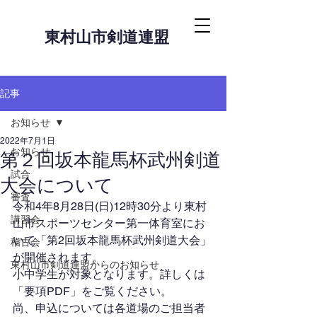
東村山市剣道連盟
記事
お知らせ
2022年7月1日
お知らせ
第２回坂本⿓⾺杯武州剣道
試合
⼤会について
審査
令和4年8⽉28⽇(日)12時30分より東村
講習会
⼭市スポーツセンター第⼀体育室にお
いて「第2回坂本龍馬杯武州剣道大会」
稽古会
が開催されます。
東村山市剣道連盟からのお知らせ
小中学生が対象となります。詳しくは
「要項PDF」をご覧ください。
尚、申込については各道場のご担当者