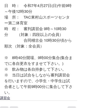
日　時：	令和7年4月27日(日)午前9時
～午後12時30分
場　所：	TAC東村山スポーツセンタ
ー第二体育室
時　程：	審判講習会 9時～10時30
分　　 （対象：四段以上の会員）
		合同稽古会 10時30分頃から
順次 （対象：全会員）
※　8時40分開場、9時00分集合(集合ま
でに各自更衣をすませて下さい。)
※　飲み物は各自持参して下さい。
※　当日は試合をしながら審判講習会
を行いますので、小学生・中学生は試
合者として午前9時00分に集合して下さ
い。
講習会