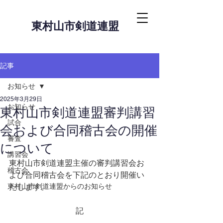
東村山市剣道連盟
記事
お知らせ
2025年3月29日
お知らせ
東村山市剣道連盟審判講習
試合
会および合同稽古会の開催
審査
について
講習会
東村山市剣道連盟主催の審判講習会お
稽古会
よび合同稽古会を下記のとおり開催い
東村山市剣道連盟からのお知らせ
たします。
記