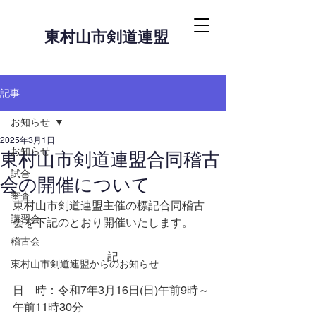
東村山市剣道連盟
記事
お知らせ
2025年3月1日
お知らせ
東村山市剣道連盟合同稽古
試合
会の開催について
審査
東村山市剣道連盟主催の標記合同稽古
講習会
会を下記のとおり開催いたします。
稽古会
記
東村山市剣道連盟からのお知らせ
日　時：令和7年3月16日(日)午前9時～
午前11時30分