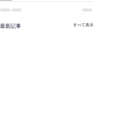
すべて表示
最新記事
西東京合同稽古会（８
東剣連：合同稽