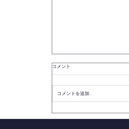
第１６４回社会体育指導員養
コメント
成講習会(初級)の開催につい
て
西東京剣連より、標記案内があり
ましたのでお知らせいたします。
コメントを追加…
講習会参加申込の東村山剣道連盟
担当者締切は【８月３日(月)】と
させて頂きます。