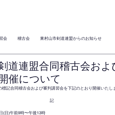
員・年間行事日程・ガイドライン
加盟団体
関連団
習会
稽古会
東村山市剣道連盟からのお知らせ
剣道連盟合同稽古会およ
開催について
の標記合同稽古会および審判講習会を下記のとおり開催いたし
記
日(日)午前9時〜午後13時