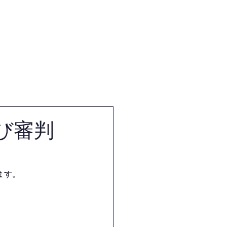
体
試合・審査・講習会情報
び審判
ます。