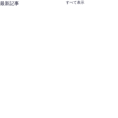
すべて表示
最新記事
西東京合同稽古会（８
東剣連：合同稽
月・武蔵村山）開催通知
について
西東京剣連より、標記案内が
標記案内がありま
コメント
ありましたのでお知らせいた
知らせいたします。