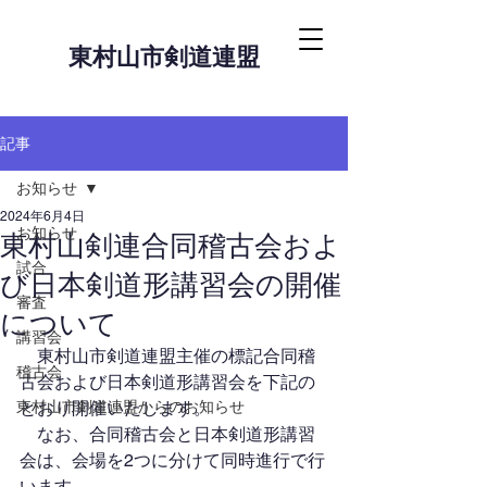
東村山市剣道連盟
記事
お知らせ
2024年6月4日
お知らせ
東村山剣連合同稽古会およ
試合
び日本剣道形講習会の開催
審査
について
講習会
　東村山市剣道連盟主催の標記合同稽
稽古会
古会および日本剣道形講習会を下記の
東村山市剣道連盟からのお知らせ
とおり開催いたします。
　なお、合同稽古会と日本剣道形講習
会は、会場を2つに分けて同時進行で行
います。