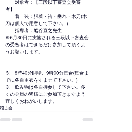
　　対象者：【三段以下審査会受審
者】
　　着　装：胴着・袴・垂れ・木刀(木
刀は個人で用意して下さい。)
　　指導者：船谷直之先生
※6月30日に実施される三段以下審査会
の受審者はできるだけ参加して頂くよ
うお願いします。
※　8時40分開場、9時00分集合(集合ま
でに各自更衣をすませて下さい。)
※　飲み物は各自持参して下さい。多
くの会員の皆様にご参加頂きますよう
宜しくおねがいします。
稽古会