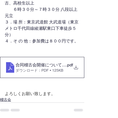
古、高校生以上
　　６時３０分～７時３０分 八段以上
元立
３．場 所：東京武道館 大武道場（東京
メトロ千代田線綾瀬駅東口下車徒歩５
分）
４．そ の 他：参加費は８００円です。
合同稽古会開催について2025.02
.pdf
ダウンロード：PDF • 125KB
よろしくお願い致します。
稽古会