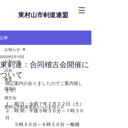
東村山市剣道連盟
記事
お知らせ
2025年2月10日
お知らせ
東剣連：合同稽古会開催に
試合
ついて
審査
標記案内がありましたのでご案内致し
講習会
ます。
稽古会
１．期 日：令和７年２月２２日（土）
東村山市剣道連盟からのお知らせ
２．時 間：午後５時３０分～７時３０
分
　　５時３０分～６時３０分 一般稽