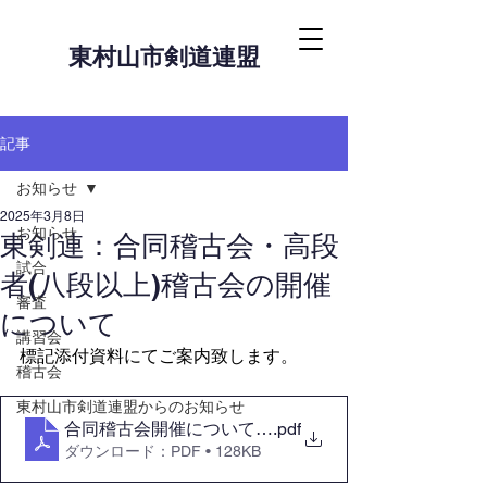
東村山市剣道連盟
記事
お知らせ
2025年3月8日
お知らせ
東剣連：合同稽古会・高段
試合
者(八段以上)稽古会の開催
審査
について
講習会
標記添付資料にてご案内致します。
稽古会
東村山市剣道連盟からのお知らせ
合同稽古会開催について2025.3
.pdf
ダウンロード：PDF • 128KB