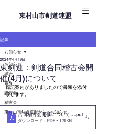
東村山市剣道連盟
記事
お知らせ
2024年4月19日
お知らせ
東剣連：剣道合同稽古会開
試合
催(4月)について
審査
標記案内がありましたので書類を添付
講習会
致します。
稽古会
東村山市剣道連盟からのお知らせ
合同稽古会開催について2024.4
.pdf
ダウンロード：PDF • 129KB