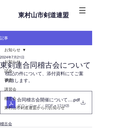
東村山市剣道連盟
記事
お知らせ
2024年7月21日
お知らせ
東剣連合同稽古会について
試合
標記の件について、添付資料にてご案
審査
内致します。
講習会
稽古会
合同稽古会開催について2024.07.29
.pdf
ダウンロード：PDF • 121KB
東村山市剣道連盟からのお知らせ
稽古会