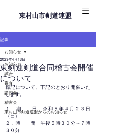
東村山市剣道連盟
記事
お知らせ
2023年4月13日
お知らせ
東剣連剣道合同稽古会開催
試合
について
審査
標記について、下記のとおり開催いた
講習会
します。
稽古会
１．期　　日　令和５年４月２３日
東村山市剣道連盟からのお知らせ
（日）
２．時　　間　午後５時３０分～７時
３０分