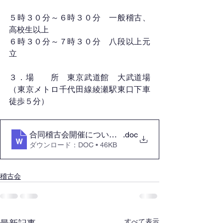
５時３０分～６時３０分　一般稽古、
高校生以上
６時３０分～７時３０分　八段以上元
立
３．場　　所　東京武道館　大武道場
（東京メトロ千代田線綾瀬駅東口下車
徒歩５分）
合同稽古会開催について(R5.4.23.17時半〜)
.doc
ダウンロード：DOC • 46KB
稽古会
すべて表示