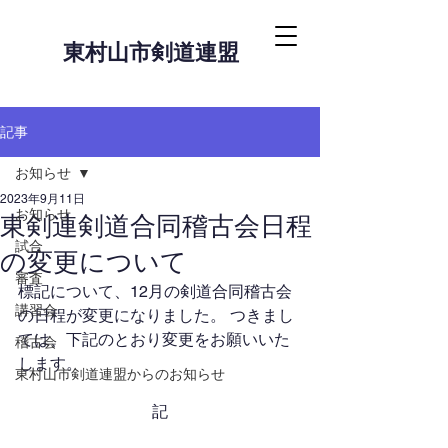
東村山市剣道連盟
記事
お知らせ
2023年9月11日
お知らせ
東剣連剣道合同稽古会日程
試合
の変更について
審査
標記について、12月の剣道合同稽古会
講習会
の日程が変更になりました。 つきまし
ては、下記のとおり変更をお願いいた
稽古会
します。
東村山市剣道連盟からのお知らせ
記