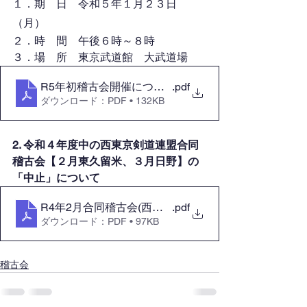
１．期　日　令和５年１月２３日
（月）
２．時　間　午後６時～８時 
３．場　所　東京武道館　大武道場
R5年初稽古会開催について(東剣連)
.pdf
ダウンロード：PDF • 132KB
2. 令和４年度中の西東京剣道連盟合同
稽古会【２月東久留米、３月日野】の
「中止」について
R4年2月合同稽古会(西東京)の中止について
.pdf
ダウンロード：PDF • 97KB
稽古会