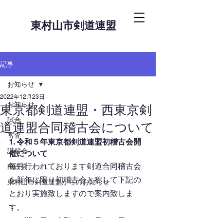
東村山市剣道連盟
記事
お知らせ
2022年12月23日
お知らせ
東京都剣道連盟・西東京剣
試合
道連盟合同稽古会について
審査
1. 令和５年東京都剣道連盟初稽古会開
講習会
催について
毎月行われております剣道合同稽古会
稽古会
を新年に限り初稽古会と称して下記の
東村山市剣道連盟からのお知らせ
とおり実施致しますので案内致しま
す。