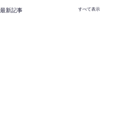
すべて表示
最新記事
西東京合同稽古会（８
東剣連：合同稽
月・武蔵村山）開催通知
について
西東京剣連より、標記案内が
標記案内がありま
コメント