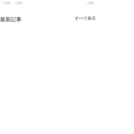
すべて表示
最新記事
西東京合同稽古会（８
東剣連：合同稽
月・武蔵村山）開催通知
について