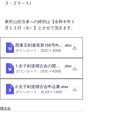
３－２０－１)
東村山担当者への締切は
【
令和８年１
月１３日（火）
】とさせて頂きます。
.doc
西東京剣連発第165号R7.12.12 女子剣道稽古
ダウンロード：DOC • 35KB
1.女子剣道稽古会の開催について
.doc
ダウンロード：DOC • 42KB
2.女子剣道稽古会申込書
.xlsx
ダウンロード：XLSX • 13KB
稽古会