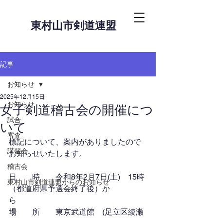
東村山市剣道連盟
記事
お知らせ
2025年12月15日
お知らせ
女子剣道稽古会の開催につ
試合
いて
審査
標記について、案内がありましたので
講習会
お知らせいたします。
稽古会
日　　時　　
令和8年2月7日(土)　15時
東村山市剣道連盟からのお知らせ
（都道府県予選会終了後）か
ら
場　　所　　東京武道館　(足立区綾瀬