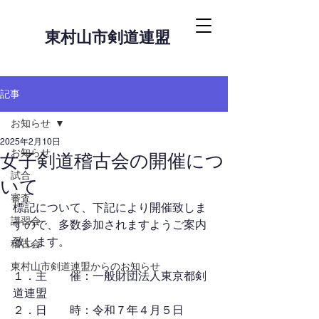
東村山市剣道連盟
記事
お知らせ
2025年2月10日
お知らせ
女子剣道稽古会の開催につ
試合
いて
審査
標記について、下記により開催致しま
講習会
すので、多数参加されますようご案内
致します。
稽古会
東村山市剣道連盟からのお知らせ
１．主　　催：一般財団法人東京都剣
道連盟
２．日　　時：令和７年４月５日