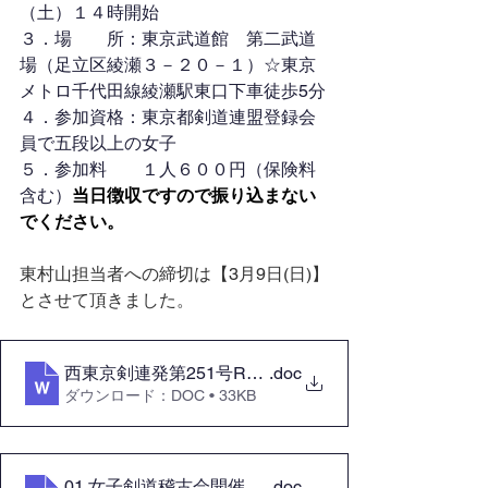
（土）１４時開始
３．場　　所：東京武道館　第二武道
場（足立区綾瀬３－２０－１）☆東京
メトロ千代田線綾瀬駅東口下車徒歩5分
４．参加資格：東京都剣道連盟登録会
員で五段以上の女子
５．参加料　　１人６００円（保険料
含む）
当日徴収ですので振り込まない
でください。
東村山担当者への締切は【3月9日(日)】
とさせて頂きました。
.doc
西東京剣連発第251号R7.02.07 女子剣道稽古
ダウンロード：DOC • 33KB
01.女子剣道稽古会開催について(2025.04.05)
.doc