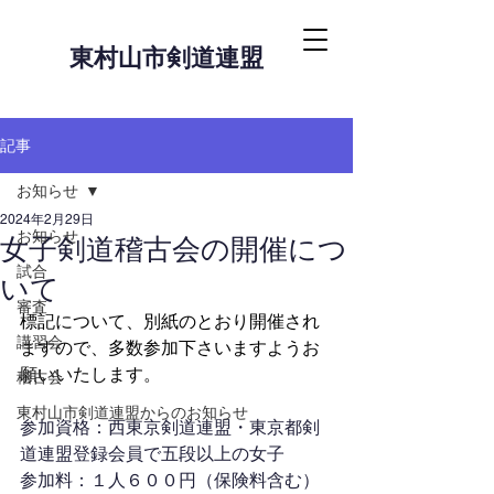
東村山市剣道連盟
記事
お知らせ
2024年2月29日
お知らせ
女子剣道稽古会の開催につ
試合
いて
審査
標記について、別紙のとおり開催され
講習会
ますので、多数参加下さいますようお
願いいたします。
稽古会
東村山市剣道連盟からのお知らせ
参加資格：西東京剣道連盟・東京都剣
道連盟登録会員で五段以上の女子
参加料：１人６００円（保険料含む）