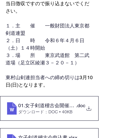
当日徴収ですので振り込まないでくだ
さい。
１．主　　催　　一般財団法人東京都
剣道連盟
２．日　　時　　令和６年４月６日
（土）１４時開始
３．場　　所　　東京武道館　第二武
道場（足立区綾瀬３－２０－１）
東村山剣連担当者への締め切りは
3月10
日(日)となります。
01.女子剣道稽古会開催について(2024.04.06)
.doc
ダウンロード：DOC • 40KB
女子剣道稽古会申込書
.xlsx