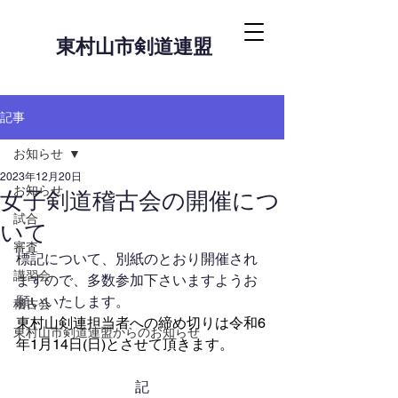
東村山市剣道連盟
記事
お知らせ
2023年12月20日
お知らせ
女子剣道稽古会の開催につ
試合
いて
審査
標記について、別紙のとおり開催され
講習会
ますので、多数参加下さいますようお
願いいたします。
稽古会
東村山剣連担当者への締め切りは令和6
東村山市剣道連盟からのお知らせ
年1月14日(日)とさせて頂きます。
記