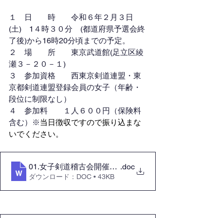
１　日　　時　　令和６年２月３日
(土)　1４時３０分　(都道府県予選会終
了後)から16時20分頃までの予定。
２　場　　所　　東京武道館(足立区綾
瀬３－２０－１)
３　参加資格　　西東京剣道連盟・東
京都剣道連盟登録会員の女子（年齢・
段位に制限なし）
４　参加料　　１人６００円（保険料
含む）※
当日徴収ですので振り込まな
いでください。
01.女子剣道稽古会開催について(2024.02.03)
.doc
ダウンロード：DOC • 43KB