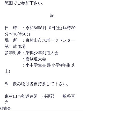
範囲でご参加下さい。
　　　　　　　　　　　記
日　時　：令和6年8月10日(土)14時20
分〜16時50分
場　所　：東村山市スポーツセンター
第二武道場
参加対象：巣鴨少年剣道大会
　　　　：霞剣道大会
　　　　：小中学生会員(小学4年生以
上)
※　飲み物は各自持参して下さい。
東村山市剣道連盟　指導部　　船谷直
之
稽古会