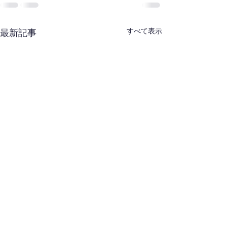
すべて表示
最新記事
西東京合同稽古会（８
東剣連：合同稽
月・武蔵村山）開催通知
について