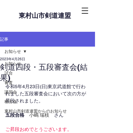
東村山市剣道連盟
記事
お知らせ
2023年4月26日
お知らせ
剣道四段・五段審査会(結
試合
果)
審査
令和5年4月23日(日)東京武道館で行わ
講習会
れました五段審査会において次の方が
昇段されました。
稽古会
東村山市剣道連盟からのお知らせ
五段合格
小嶋 瑞枝
　さん
ご昇段おめでとうございます。