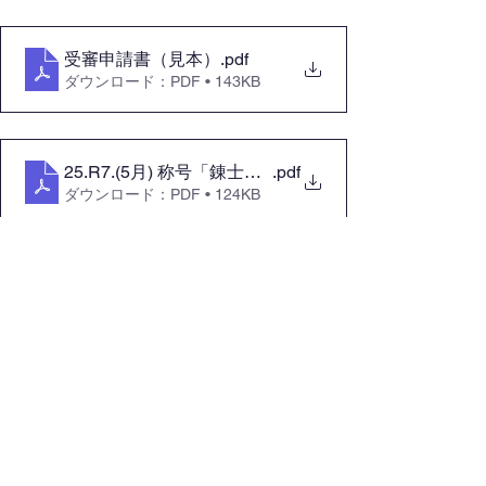
受審申請書（見本）
.pdf
ダウンロード：PDF • 143KB
25.R7.(5月) 称号「錬士」小論文原稿用紙での記入凡
.pdf
ダウンロード：PDF • 124KB
審査
すべて表示
最新記事