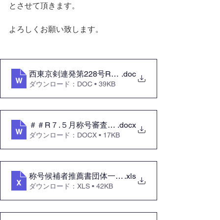
とさせて頂きます。
よろしくお願い致します。
.doc
西東京剣連発第228号R7.01.24 
ダウンロード：DOC • 39KB
＃＃R７.５月称号審査通知用：西東京剣道連盟称号候
.docx
ダウンロード：DOCX • 17KB
称号候補者推薦書団体一覧 (西東京)
.xls
ダウンロード：XLS • 42KB