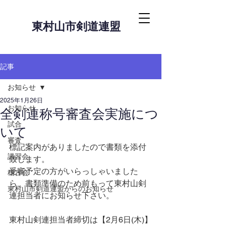
東村山市剣道連盟
記事
お知らせ
2025年1月26日
お知らせ
全剣連称号審査会実施につ
試合
いて
審査
標記案内がありましたので書類を添付
講習会
致します。
受審予定の方がいらっしゃいました
稽古会
ら、書類準備のため前もって東村山剣
東村山市剣道連盟からのお知らせ
連担当者にお知らせ下さい。
東村山剣連担当者締切は【2月6日(木)】