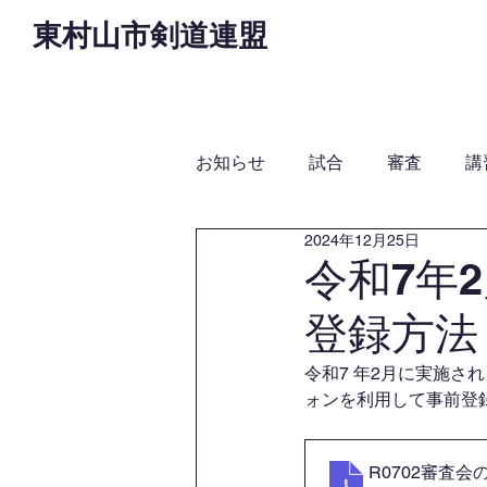
東村山市剣道連盟
Home
お知らせ
役
お知らせ
試合
審査
講
2024年12月25日
令和7年
登録方法
令和7 年2月に実施さ
ォンを利用して事前登
R0702審査