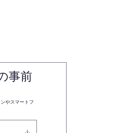
体
試合・審査・講習会情報
の事前
コンやスマートフ