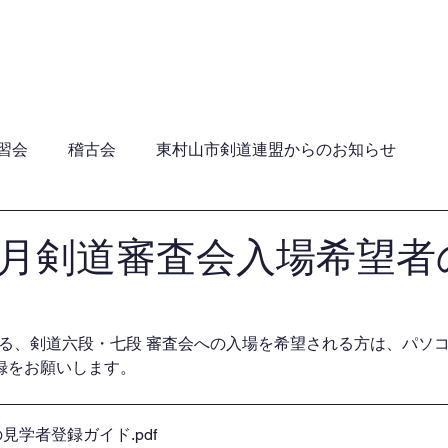
員・年間行事日程・ガイドライン
加盟団体
関連団
習会
稽古会
東村山市剣道連盟からのお知らせ
2月剣道審査会入場希望者
れる、剣道六段・七段 審査会への入場を希望される方は、パソ
録をお願いします。
会の見学者登録ガイド
.pdf