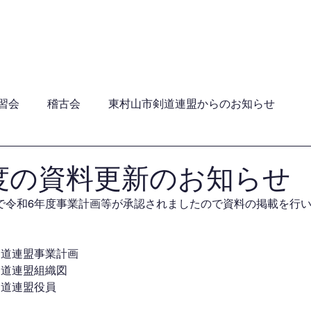
員・年間行事日程・ガイドライン
加盟団体
関連団
習会
稽古会
東村山市剣道連盟からのお知らせ
度の資料更新のお知らせ
で令和6年度事業計画等が承認されましたので資料の掲載を行
剣道連盟事業計画
剣道連盟組織図
剣道連盟役員