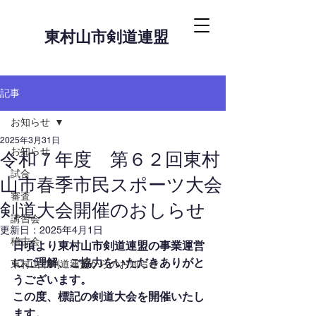
東村山市剣道連盟
記事
お知らせ
2025年3月31日
お知らせ
令和７年度 第６２回東村
試合
山市春季市民スポーツ大会
審査
剣道大会開催のおしらせ
講習会
更新日：
2025年4月1日
稽古会
日頃より東村山市剣道連盟の事業運営
にご理解、ご協力をいただきありがと
東村山市剣道連盟からのお知らせ
うございます。
この度、標記の剣道大会を開催いたし
ます。