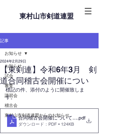
東村山市剣道連盟
記事
お知らせ
2024年2月29日
お知らせ
【東剣連】令和6年3月 剣
試合
道合同稽古会開催につい
審査
標記の件、添付のように開催致しま
講習会
す。
稽古会
東村山市剣道連盟からのお知らせ
合同稽古会開催について2024.03.04
.pdf
ダウンロード：PDF • 124KB